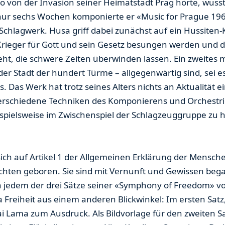
o von der Invasion seiner Heimatstadt Prag hörte, wusst
nur sechs Wochen komponierte er «Music for Prague 1968
Schlagwerk. Husa griff dabei zunächst auf ein Hussiten-
Krieger für Gott und sein Gesetz besungen werden und da
ht, die schwere Zeiten überwinden lassen. Ein zweites m
 der Stadt der hundert Türme – allgegenwärtig sind, sei
. Das Werk hat trotz seines Alters nichts an Aktualität 
verschiedene Techniken des Komponierens und Orchestr
eispielsweise im Zwischenspiel der Schlagzeuggruppe zu 
sich auf Artikel 1 der Allgemeinen Erklärung der Mensch
chten geboren. Sie sind mit Vernunft und Gewissen bega
n jedem der drei Sätze seiner «Symphony of Freedom» vo
reiheit aus einem anderen Blickwinkel: Im ersten Satz, 
 Lama zum Ausdruck. Als Bildvorlage für den zweiten Sat