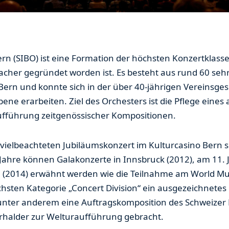
ern (SIBO) ist eine Formation der höchsten Konzertklass
acher gegründet worden ist. Es besteht aus rund 60 se
ern und konnte sich in der über 40-jährigen Vereinsge
bene erarbeiten. Ziel des Orchesters ist die Pflege eine
ufführung zeitgenössischer Kompositionen.
 vielbeachteten Jubiläumskonzert im Kulturcasino Bern s
Jahre können Galakonzerte in Innsbruck (2012), am 11. J
n (2014) erwähnt werden wie die Teilnahme am World Mu
chsten Kategorie „Concert Division“ ein ausgezeichnetes 
 unter anderem eine Auftragskomposition des Schweize
halder zur Welturaufführung gebracht.