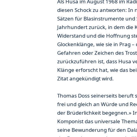
Als Husa im August 1968 im Radi
diesen Schock zu antworten: In 
Sätzen für Blasinstrumente und 
Jahrhundert zurück, in dem die 
Widerstand und die Hoffnung ste
Glockenklänge, wie sie in Prag –
Gefahren oder Zeichen des Trosts
zurückzuführen ist, dass Husa 
Klänge erforscht hat, wie das b
Zitat angekündigt wird.
Thomas Doss seinerseits beruft 
frei und gleich an Würde und Re
der Brüderlichkeit begegnen.» I
Komponist das universale Thema F
seine Bewunderung für den Dalai