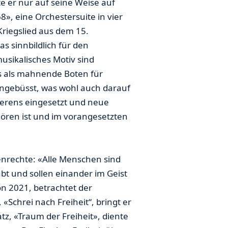
e er nur auf seine Weise auf
», eine Orchestersuite in vier
Kriegslied aus dem 15.
s sinnbildlich für den
usikalisches Motiv sind
 es als mahnende Boten für
eingebüsst, was wohl auch darauf
ierens eingesetzt und neue
hören ist und im vorangesetzten
enrechte: «Alle Menschen sind
bt und sollen einander im Geist
n 2021, betrachtet der
«Schrei nach Freiheit“, bringt er
z, «Traum der Freiheit», diente