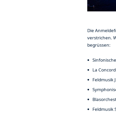
Die Anmeldefr
verstrichen. 
begrüssen:
Sinfonisch
La Concord
Feldmusik 
Symphonisc
Blasorches
Feldmusik 